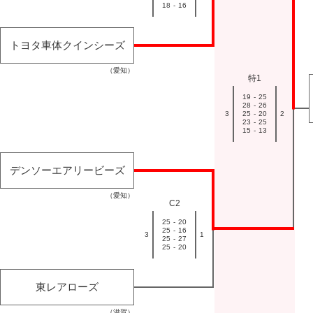
18
-
16
トヨタ車体クインシーズ
（愛知）
特1
19
-
25
28
-
26
3
25
-
20
2
23
-
25
15
-
13
デンソーエアリービーズ
（愛知）
C2
25
-
20
25
-
16
3
1
25
-
27
25
-
20
東レアローズ
（滋賀）