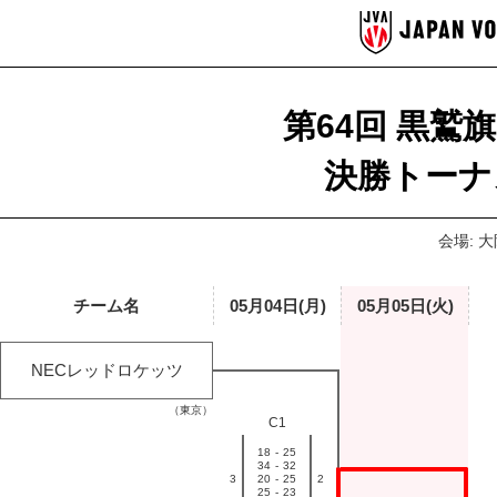
第64回 黒鷲
決勝トーナ
会場: 
チーム名
05月04日(月)
05月05日(火)
NECレッドロケッツ
（東京）
C1
18
-
25
34
-
32
3
20
-
25
2
25
-
23