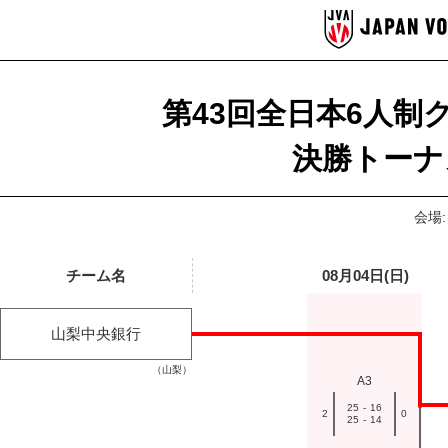
第43回全日本6人制
決勝トーナ
会場:
チーム名
08月04日(日)
山梨中央銀行
（山梨）
A3
25
-
16
2
0
25
-
14