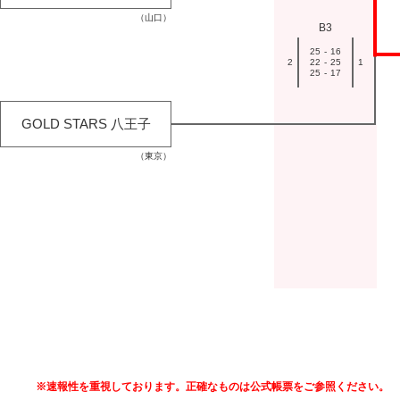
（山口）
B3
25
-
16
2
22
-
25
1
25
-
17
GOLD STARS 八王子
（東京）
※速報性を重視しております。正確なものは公式帳票をご参照ください。