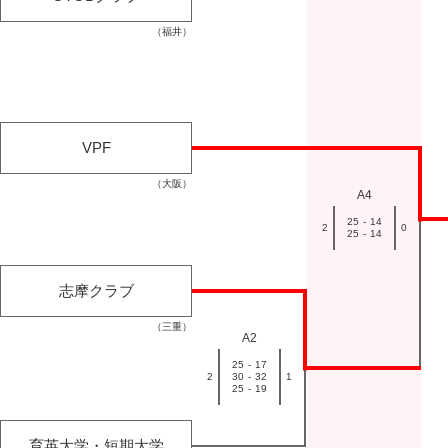
（福井）
VPF
（大阪）
A4
25
-
14
2
0
25
-
14
志摩クラブ
（三重）
A2
25
-
17
2
30
-
32
1
25
-
19
育英大学・短期大学