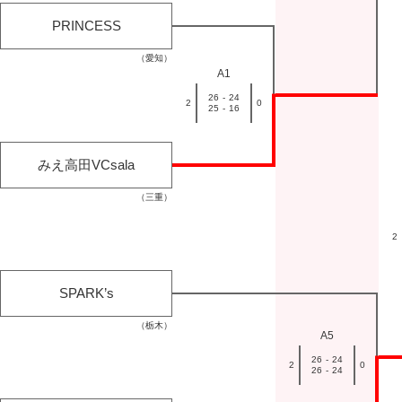
PRINCESS
（愛知）
A1
26
-
24
2
0
25
-
16
みえ高田VCsala
（三重）
2
SPARK’s
（栃木）
A5
26
-
24
2
0
26
-
24