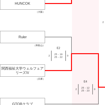
HUNCOK
（大阪）
2
Ruler
（和歌山）
E2
25
-
16
2
0
25
-
22
関西福祉大学ウェルフェア
リーズⅣ
（兵庫）
E4
25
-
12
2
0
25
-
23
GTOBクラブ