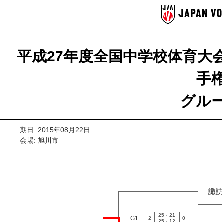
平成27年度全国中学校体育大
手
グルー
期日: 2015年08月22日
会場: 旭川市
諏
25
-
21
G1
2
0
25
-
12