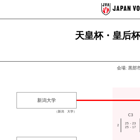
天皇杯・皇后杯
会場: 黒
新潟大学
（新潟 大学）
C3
25
-
23
2
25
-
17