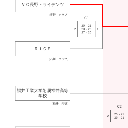
ＶＣ長野トライデンツ
（長野 クラブ）
C1
25
-
21
2
23
-
25
1
27
-
25
ＲＩＣＥ
（石川 クラブ）
福井工業大学附属福井高等
学校
（福井 高校）
C2
25
-
22
2
25
-
21