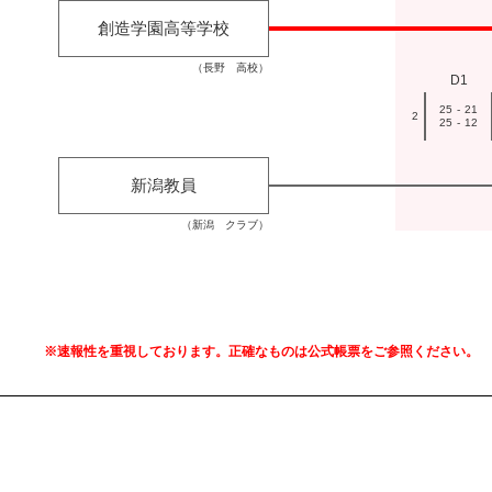
創造学園高等学校
（長野 高校）
D1
25
-
21
2
25
-
12
新潟教員
（新潟 クラブ）
※速報性を重視しております。正確なものは公式帳票をご参照ください。