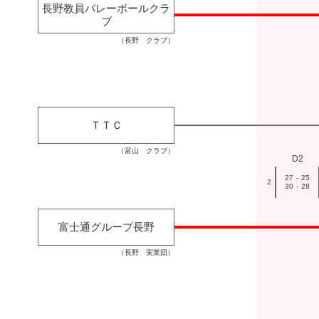
長野教員バレーボールクラ
ブ
（長野 クラブ）
ＴＴＣ
（富山 クラブ）
D2
27
-
25
2
30
-
28
富士通グループ長野
（長野 実業団）