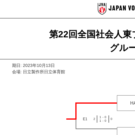
第22回全国社会人東
グルー
期日: 2023年10月13日
会場: 日立製作所日立体育館
H
1
-
0
E1
2
0
1
-
0