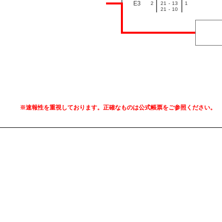
E3
2
21
-
13
1
21
-
10
※速報性を重視しております。正確なものは公式帳票をご参照ください。