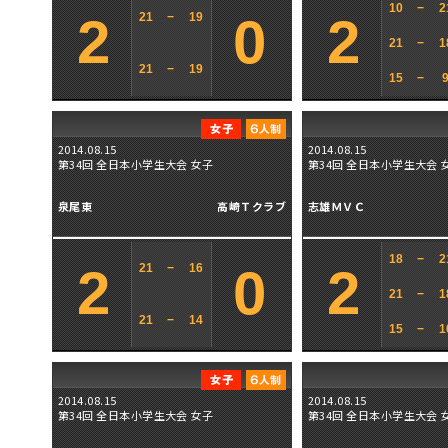
10
−
2
2
0
2
21
−
19
21
−
1
21
−
19
15
−
2014.08.15
2014.08.15
第34回 全日本小学生大会 女子
第34回 全日本小学生大会 
泉尾東
高崎Ｔクラブ
志雄ＭＶＣ
18
−
2
2
0
2
21
−
16
21
−
1
21
−
14
15
−
1
2014.08.15
2014.08.15
第34回 全日本小学生大会 女子
第34回 全日本小学生大会 