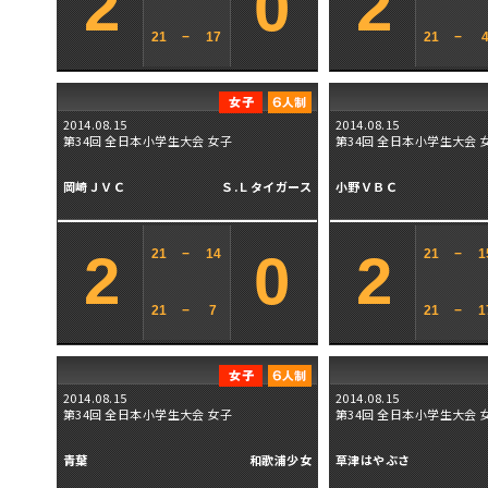
2
0
2
21
−
17
21
−
2014.08.15
2014.08.15
第34回 全日本小学生大会 女子
第34回 全日本小学生大会 
岡崎ＪＶＣ
Ｓ.Ｌタイガース
小野ＶＢＣ
2
0
2
21
−
14
21
−
1
21
−
7
21
−
1
2014.08.15
2014.08.15
第34回 全日本小学生大会 女子
第34回 全日本小学生大会 
青葉
和歌浦少女
草津はやぶさ