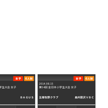
2014.08.15
学生大会 女子
第34回 全日本小学生大会 女子
ＢＡＧＵＳ
五條牧野クラブ
奥州胆沢ＶＢＣ