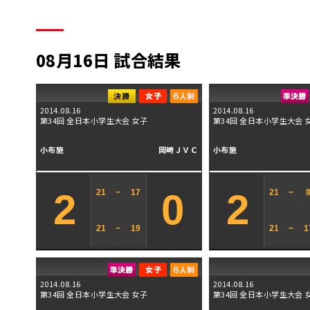
08月16日 試合結果
2014.08.16
2014.08.16
第34回 全日本小学生大会 女子
第34回 全日本小学生大会 
小布施
岡崎ＪＶＣ
小布施
2
0
2
21
−
17
21
−
21
−
19
21
−
1
2014.08.16
2014.08.16
第34回 全日本小学生大会 女子
第34回 全日本小学生大会 