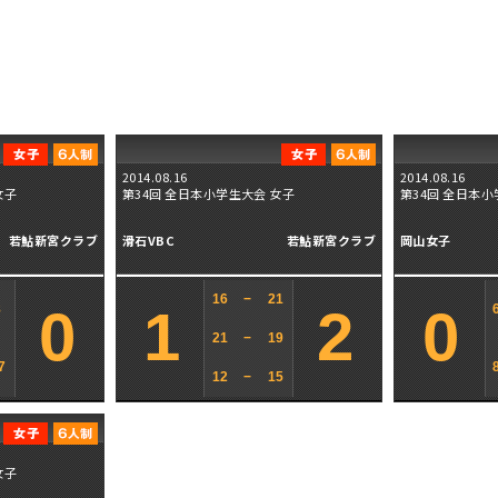
2014.08.16
2014.08.16
女子
第34回 全日本小学生大会 女子
第34回 全日本小
若鮎新宮クラブ
滑石VBC
若鮎新宮クラブ
岡山女子
16
−
21
0
1
2
0
8
21
−
19
7
12
−
15
女子