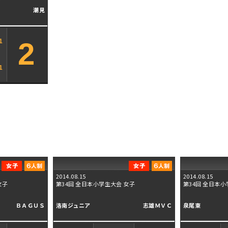
潮見
2
1
1
2014.08.15
2014.08.15
女子
第34回 全日本小学生大会 女子
第34回 全日本小
ＢＡＧＵＳ
洛南ジュニア
志雄ＭＶＣ
泉尾東