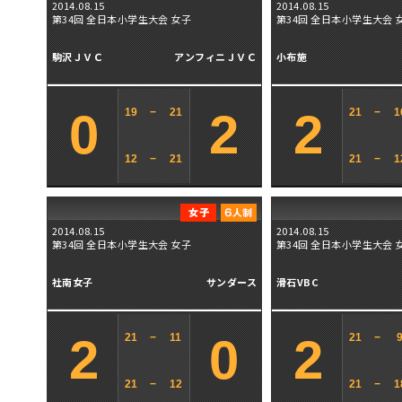
2014.08.15
2014.08.15
第34回 全日本小学生大会 女子
第34回 全日本小学生大会 
駒沢ＪＶＣ
アンフィニＪＶＣ
小布施
0
2
2
19
−
21
21
−
1
12
−
21
21
−
1
2014.08.15
2014.08.15
第34回 全日本小学生大会 女子
第34回 全日本小学生大会 
社南女子
サンダース
滑石VBC
2
0
2
21
−
11
21
−
21
−
12
21
−
1