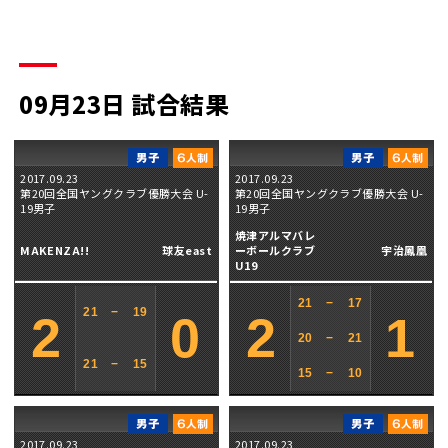
09月23日 試合結果
2017.09.23
2017.09.23
第20回全国ヤングクラブ優勝大会 U-
第20回全国ヤングクラブ優勝大会 U-
19男子
19男子
焼津アルマバレ
MAKENZA!!
球友east
ーボールクラブ
宇治鳳凰
U19
21
−
17
21
−
19
2
0
2
1
20
−
21
21
−
15
15
−
10
2017.09.23
2017.09.23