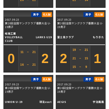
20
−
21
21
−
14
2017.09.23
2017.09.23
第20回全国ヤングクラブ優勝大会 U-
第20回全国ヤングクラブ優勝大会 U-
19男子
19男子
岐南工業
VOLLEYBALL
LARKS U19
富士見クラブ
もりきた
CLUB
19
−
21
11
−
21
0
2
2
1
21
−
15
16
−
21
15
−
9
2017.09.23
2017.09.23
第20回全国ヤングクラブ優勝大会 U-
第20回全国ヤングクラブ優勝大会 U-
19男子
19男子
UNION U-19
球友east
AEGIS
宇治鳳凰