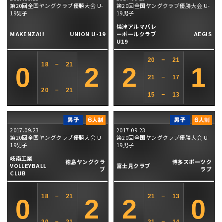
第20回全国ヤングクラブ優勝大会 U-
第20回全国ヤングクラブ優勝大会 U-
19男子
19男子
焼津アルマバレ
MAKENZA!!
UNION U-19
ーボールクラブ
AEGIS
U19
20
−
21
18
−
21
0
2
2
1
21
−
17
20
−
21
15
−
13
2017.09.23
2017.09.23
第20回全国ヤングクラブ優勝大会 U-
第20回全国ヤングクラブ優勝大会 U-
19男子
19男子
岐南工業
徳島ヤングクラ
博多スポーツク
VOLLEYBALL
富士見クラブ
ブ
ラブ
CLUB
18
−
21
21
−
13
0
2
2
0