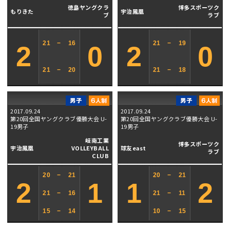
徳島ヤングクラ
博多スポーツク
もりきた
宇治鳳凰
ブ
ラブ
21
−
16
21
−
19
2
0
2
0
21
−
20
21
−
18
2017.09.24
2017.09.24
第20回全国ヤングクラブ優勝大会 U-
第20回全国ヤングクラブ優勝大会 U-
19男子
19男子
岐南工業
博多スポーツク
宇治鳳凰
VOLLEYBALL
球友east
ラブ
CLUB
20
−
21
20
−
21
2
1
1
2
21
−
16
21
−
11
15
−
14
10
−
15