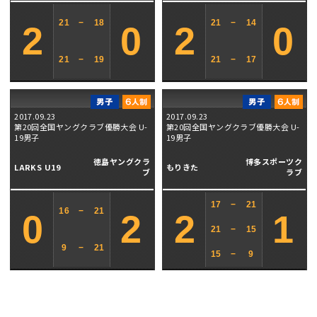
21
−
18
21
−
14
2
0
2
0
21
−
19
21
−
17
2017.09.23
2017.09.23
第20回全国ヤングクラブ優勝大会 U-
第20回全国ヤングクラブ優勝大会 U-
19男子
19男子
徳島ヤングクラ
博多スポーツク
LARKS U19
もりきた
ブ
ラブ
17
−
21
16
−
21
0
2
2
1
21
−
15
9
−
21
15
−
9