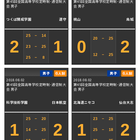
第45回全国高等学校定時制･通信制大
第45回全国高等学校定時制･通信制大
会 男子
会 男子
つくば開成学園
道守
桃山
烏城
25
−
14
20
−
25
2
1
0
2
23
−
25
12
−
25
25
−
8
2018.08.02
2018.08.02
第45回全国高等学校定時制･通信制大
第45回全国高等学校定時制･通信制大
会 男子
会 男子
科学技術学園
日本航空
北海道ニセコ
仙台大志
25
−
20
23
−
25
1
2
1
2
14
−
25
25
−
18