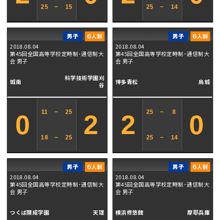
25
−
15
25
−
14
2018.08.04
2018.08.04
第45回全国高等学校定時制･通信制大
第45回全国高等学校定時制･通信制大
会 男子
会 男子
科学技術学園刈
城南
博多青松
烏城
谷
11
−
25
25
−
8
0
2
2
0
18
−
25
25
−
14
2018.08.04
2018.08.04
第45回全国高等学校定時制･通信制大
第45回全国高等学校定時制･通信制大
会 男子
会 男子
つくば開成学園
天理
横浜修悠館
摩耶兵庫