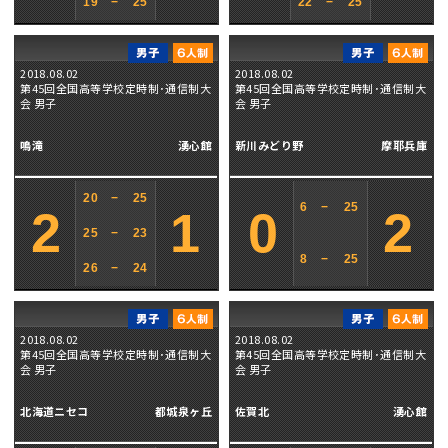
19
−
25
22
−
25
2018.08.02
2018.08.02
第45回全国高等学校定時制･通信制大
第45回全国高等学校定時制･通信制大
会 男子
会 男子
鳴滝
湧心館
新川みどり野
摩耶兵庫
20
−
25
6
−
25
2
1
0
2
25
−
23
8
−
25
26
−
24
2018.08.02
2018.08.02
第45回全国高等学校定時制･通信制大
第45回全国高等学校定時制･通信制大
会 男子
会 男子
北海道ニセコ
都城泉ヶ丘
佐賀北
湧心館