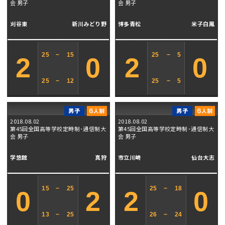
会 男子
会 男子
刈谷東
新川みどり野
博多青松
米子白鳳
25
−
15
25
−
5
2
0
2
0
25
−
12
25
−
5
2018.08.02
2018.08.02
第45回全国高等学校定時制･通信制大
第45回全国高等学校定時制･通信制大
会 男子
会 男子
学悠館
真狩
市立川崎
仙台大志
15
−
25
25
−
18
0
2
2
0
13
−
25
26
−
24