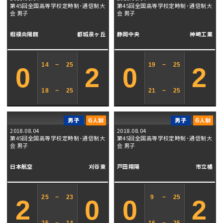
第45回全国高等学校定時制･通信制大
第45回全国高等学校定時制･通信制大
会 男子
会 男子
相模向陽館
都城泉ヶ丘
静岡中央
神崎工業
14
−
25
19
−
25
0
2
0
2
18
−
25
21
−
25
2018.08.04
2018.08.04
第45回全国高等学校定時制･通信制大
第45回全国高等学校定時制･通信制大
会 男子
会 男子
日本航空
刈谷東
戸田翔陽
市立橘
25
−
23
9
−
25
2
0
0
2