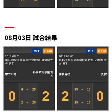
25
−
14
16
−
25
08月03日 試合結果
2018.08.03
2018.08.03
第45回全国高等学校定時制･通信制大
第45回全国高等学校定時制･通信制大
会 男子
会 男子
科学技術学園刈
市立川崎
博多青松
真狩
谷
6
−
25
25
−
16
0
2
2
0
2
−
25
25
−
16