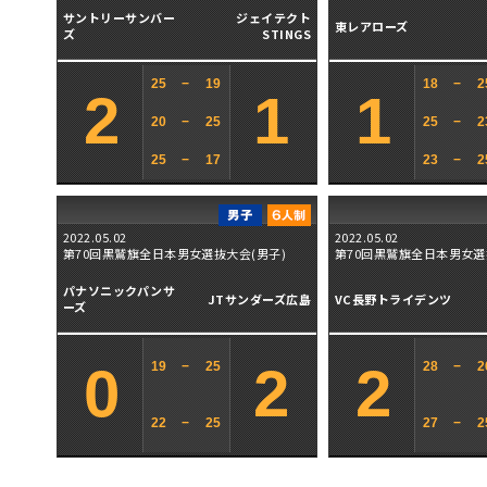
サントリーサンバー
ジェイテクト
東レアローズ
ズ
STINGS
25
−
19
18
−
2
2
1
1
20
−
25
25
−
2
25
−
17
23
−
2
2022.05.02
2022.05.02
第70回黒鷲旗全日本男女選抜大会(男子)
第70回黒鷲旗全日本男女選
パナソニックパンサ
JTサンダーズ広島
VC長野トライデンツ
ーズ
0
2
2
19
−
25
28
−
2
22
−
25
27
−
2