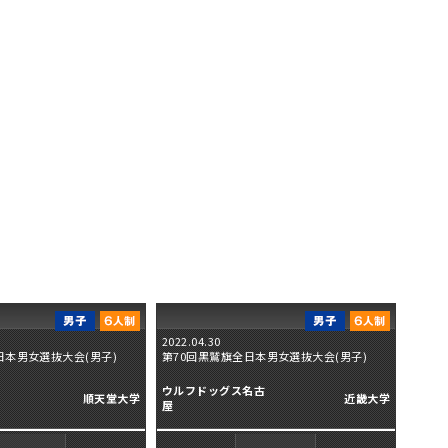
2022.04.30
日本男女選抜大会(男子)
第70回黒鷲旗全日本男女選抜大会(男子)
ウルフドッグス名古
順天堂大学
近畿大学
屋