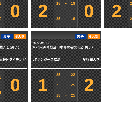
0
2
0
2
1
25
−
18
2
25
−
18
2022.04.30
抜大会(男子)
第70回黒鷲旗全日本男女選抜大会(男子)
C長野トライデンツ
JTサンダーズ広島
早稲田大学
25
−
22
0
1
2
8
23
−
25
1
18
−
25