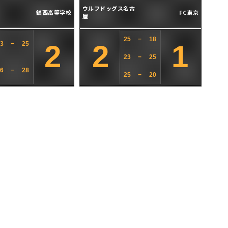
ウルフドッグス名古
鎮西高等学校
FC東京
屋
25
−
18
2
2
1
23
−
25
23
−
25
26
−
28
25
−
20