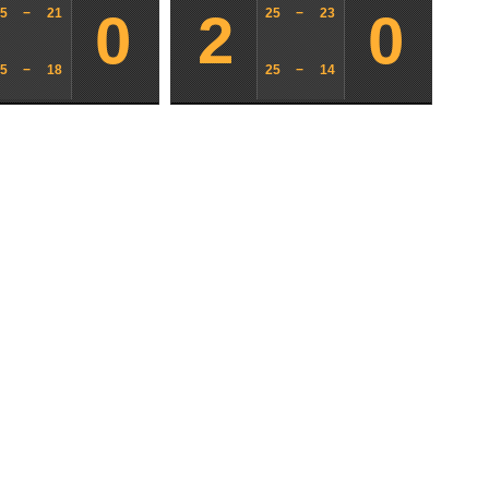
0
2
0
25
−
21
25
−
23
25
−
18
25
−
14