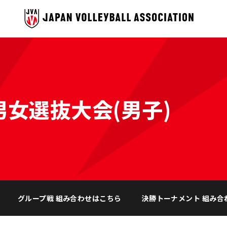
男女選抜大会(男子)
グループ戦 組み合わせはこちら
決勝トーナメント 組み合