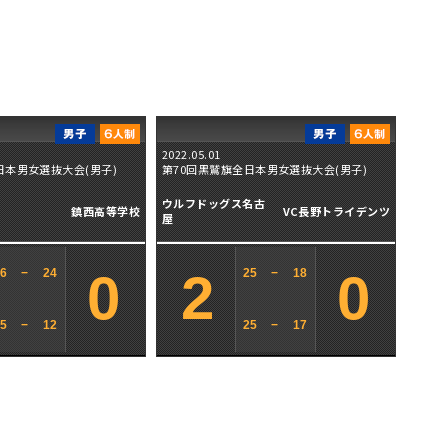
2022.05.01
日本男女選抜大会(男子)
第70回黒鷲旗全日本男女選抜大会(男子)
ウルフドッグス名古
鎮西高等学校
VC長野トライデンツ
屋
0
2
0
26
−
24
25
−
18
25
−
12
25
−
17