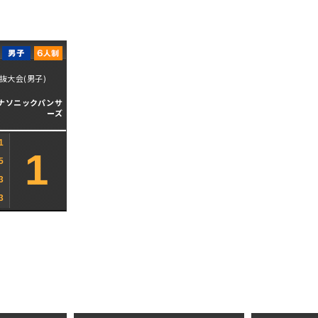
抜大会(男子)
ナソニックパンサ
ーズ
1
1
5
3
3