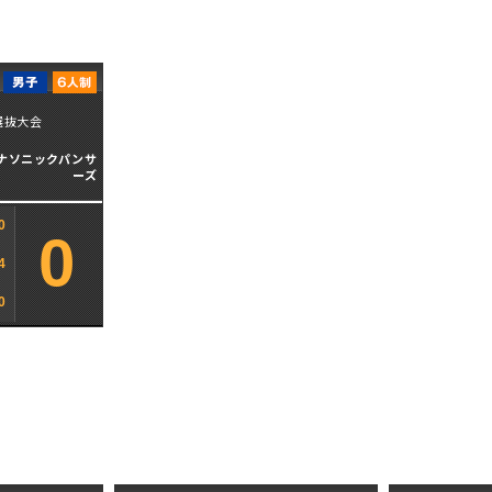
選抜大会
ナソニックパンサ
ーズ
0
0
4
0