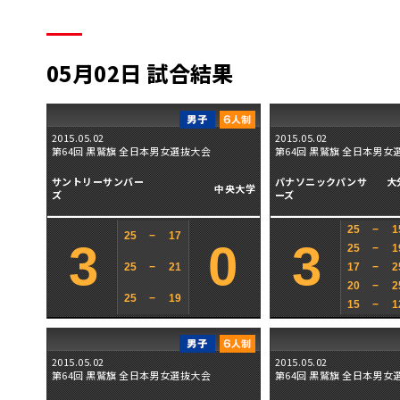
05月02日 試合結果
2015.05.02
2015.05.02
第64回 黒鷲旗 全日本男女選抜大会
第64回 黒鷲旗 全日本男女
サントリーサンバー
パナソニックパンサ
大
中央大学
ズ
ーズ
25
−
1
25
−
17
3
0
3
25
−
1
25
−
21
17
−
2
20
−
2
25
−
19
15
−
1
2015.05.02
2015.05.02
第64回 黒鷲旗 全日本男女選抜大会
第64回 黒鷲旗 全日本男女