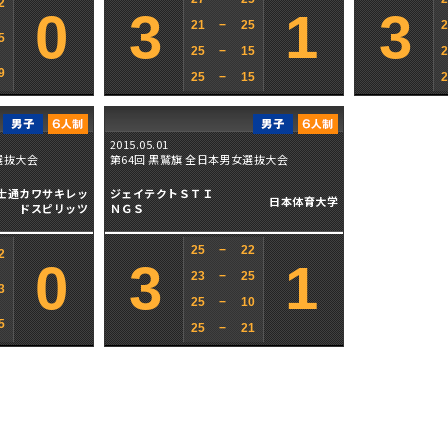
2
0
3
1
3
21
−
25
5
25
−
15
9
25
−
15
2015.05.01
選抜大会
第64回 黒鷲旗 全日本男女選抜大会
士通カワサキレッ
ジェイテクトＳＴＩ
日本体育大学
ドスピリッツ
ＮＧＳ
25
−
22
2
0
3
1
23
−
25
3
25
−
10
5
25
−
21