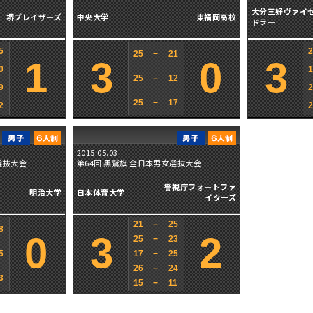
大分三好ヴァイ
堺ブレイザーズ
中央大学
東福岡高校
ドラー
5
25
−
21
1
3
0
3
0
25
−
12
9
25
−
17
2
2015.05.03
選抜大会
第64回 黒鷲旗 全日本男女選抜大会
警視庁フォートファ
明治大学
日本体育大学
イターズ
21
−
25
8
0
3
2
25
−
23
5
17
−
25
26
−
24
3
15
−
11