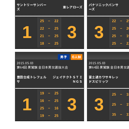
サントリーサンバー
パナソニックパンサ
東レアローズ
ズ
ーズ
25
−
22
22
−
2
1
3
3
22
−
25
25
−
2
21
−
25
25
−
1
18
−
25
25
−
2
2015.05.03
2015.05.03
第64回 黒鷲旗 全日本男女選抜大会
第64回 黒鷲旗 全日本男女
豊田合成トレフェル
ジェイテクトＳＴＩ
富士通カワサキレッ
サ
ＮＧＳ
ドスピリッツ
19
−
25
25
−
1
1
3
3
16
−
25
25
−
1
25
−
16
35
−
3
19
−
25