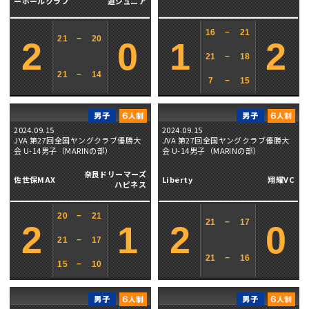
ーボールクラブ
道ジュニア
16
−
21
21
−
20
2
0
1
2
21
−
18
21
−
14
7
−
15
2024.09.15
2024.09.15
JVA 第27回全国ヤングクラブ優勝大
JVA 第27回全国ヤングクラブ優勝大
会 U-14男子（MARINの部）
会 U-14男子（MARINの部）
奈良ドリーマーズ
佐世保MAX
Liberty
翔耀VC
ハピネス
20
−
21
21
−
17
2
1
2
0
21
−
17
21
−
16
15
−
10