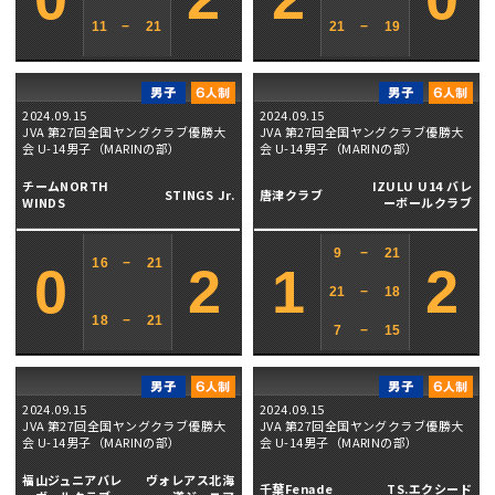
11
−
21
21
−
19
2024.09.15
2024.09.15
JVA 第27回全国ヤングクラブ優勝大
JVA 第27回全国ヤングクラブ優勝大
会 U-14男子（MARINの部）
会 U-14男子（MARINの部）
チームNORTH
IZULU U14 バレ
STINGS Jr.
唐津クラブ
WINDS
ーボールクラブ
9
−
21
16
−
21
0
2
1
2
21
−
18
18
−
21
7
−
15
2024.09.15
2024.09.15
JVA 第27回全国ヤングクラブ優勝大
JVA 第27回全国ヤングクラブ優勝大
会 U-14男子（MARINの部）
会 U-14男子（MARINの部）
福山ジュニアバレ
ヴォレアス北海
千葉Fenade
TS.エクシード