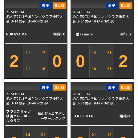
2024.09.14
2024.09.14
JVA 第27回全国ヤングクラブ優勝大
JVA 第27回全国ヤングクラブ優勝大
会 U-14男子（MARINの部）
会 U-14男子（MARINの部）
FUKAYA VA
翔耀VC
千葉Fenade
絆’s jr
21
−
17
12
−
21
2
0
0
2
21
−
18
16
−
21
2024.09.14
2024.09.14
JVA 第27回全国ヤングクラブ優勝大
JVA 第27回全国ヤングクラブ優勝大
会 U-14男子（MARINの部）
会 U-14男子（MARINの部）
ブラウブリッツ
福山ジュニアバレ
秋田バレーボー
LARKS U14
翔耀VC
ーボールクラブ
ルクラブ
14
−
21
21
−
12