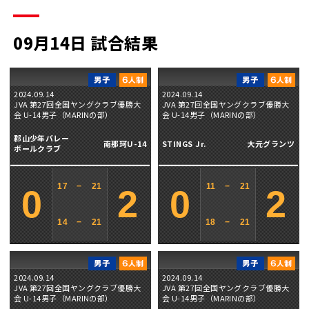
09月14日 試合結果
2024.09.14
2024.09.14
JVA 第27回全国ヤングクラブ優勝大
JVA 第27回全国ヤングクラブ優勝大
会 U-14男子（MARINの部）
会 U-14男子（MARINの部）
郡山少年バレー
南那珂U-14
STINGS Jr.
大元グランツ
ボールクラブ
17
−
21
11
−
21
0
2
0
2
14
−
21
18
−
21
2024.09.14
2024.09.14
JVA 第27回全国ヤングクラブ優勝大
JVA 第27回全国ヤングクラブ優勝大
会 U-14男子（MARINの部）
会 U-14男子（MARINの部）