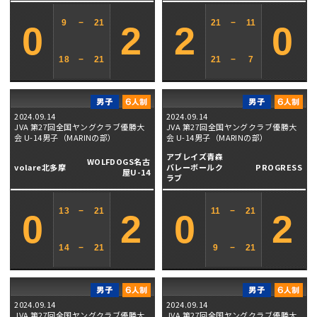
9
−
21
21
−
11
0
2
2
0
18
−
21
21
−
7
2024.09.14
2024.09.14
JVA 第27回全国ヤングクラブ優勝大
JVA 第27回全国ヤングクラブ優勝大
会 U-14男子（MARINの部）
会 U-14男子（MARINの部）
アブレイズ青森
WOLFDOGS名古
volare北多摩
バレーボールク
PROGRESS
屋U-14
ラブ
13
−
21
11
−
21
0
2
0
2
14
−
21
9
−
21
2024.09.14
2024.09.14
JVA 第27回全国ヤングクラブ優勝大
JVA 第27回全国ヤングクラブ優勝大