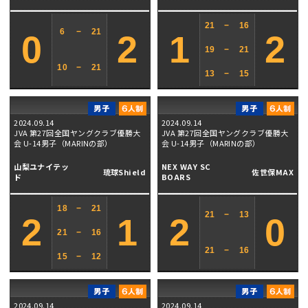
21
−
16
6
−
21
0
2
1
2
19
−
21
10
−
21
13
−
15
2024.09.14
2024.09.14
JVA 第27回全国ヤングクラブ優勝大
JVA 第27回全国ヤングクラブ優勝大
会 U-14男子（MARINの部）
会 U-14男子（MARINの部）
山梨ユナイテッ
NEX WAY SC
琉球Shield
佐世保MAX
ド
BOARS
18
−
21
21
−
13
2
1
2
0
21
−
16
21
−
16
15
−
12
2024.09.14
2024.09.14