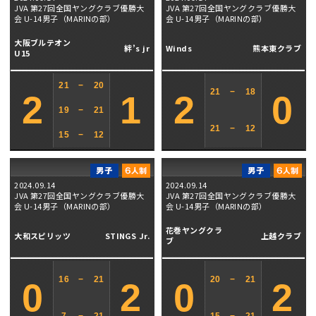
JVA 第27回全国ヤングクラブ優勝大
JVA 第27回全国ヤングクラブ優勝大
会 U-14男子（MARINの部）
会 U-14男子（MARINの部）
大阪ブルテオン
絆’s jr
Winds
熊本東クラブ
U15
21
−
20
21
−
18
2
1
2
0
19
−
21
21
−
12
15
−
12
2024.09.14
2024.09.14
JVA 第27回全国ヤングクラブ優勝大
JVA 第27回全国ヤングクラブ優勝大
会 U-14男子（MARINの部）
会 U-14男子（MARINの部）
花巻ヤングクラ
大和スピリッツ
STINGS Jr.
上越クラブ
ブ
16
−
21
20
−
21
0
2
0
2