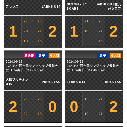
NEX WAY SC
FABULOUS北九
フレンズ
LARKS U14
BOARS
州クラブ
21
−
16
21
−
20
1
2
1
2
20
−
21
18
−
21
13
−
15
9
−
15
2024.09.15
2024.09.15
JVA 第27回全国ヤングクラブ優勝大
JVA 第27回全国ヤングクラブ優勝大
会 U-14男子（MARINの部）
会 U-14男子（MARINの部）
大阪ブルテオン
PROGRESS
LARKS U14
PROGRESS
U15
21
−
20
15
−
21
2
0
0
2
21
−
18
19
−
21