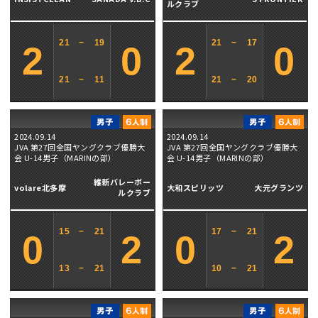
ルクラブ
21
−
19
21
−
17
2
0
2
0
21
−
11
21
−
20
2024.09.14
2024.09.14
JVA 第27回全国ヤングクラブ優勝大
JVA 第27回全国ヤングクラブ優勝大
会 U-14男子（MARINの部）
会 U-14男子（MARINの部）
維新バレーボー
volare北多摩
大和スピリッツ
大元グランツ
ルクラブ
15
−
21
17
−
21
0
2
0
2
13
−
21
10
−
21