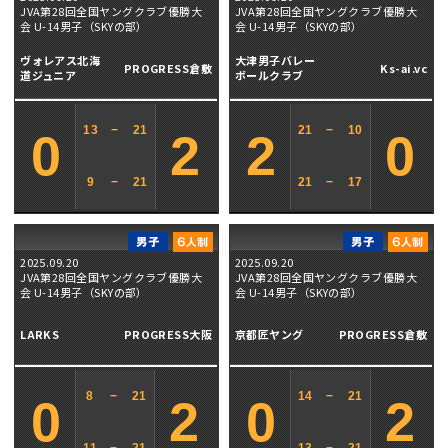
JVA第28回全国ヤングクラブ優勝大
JVA第28回全国ヤングクラブ優勝大
会 U-14男子（SKYの部）
会 U-14男子（SKYの部）
ヴォレアス北海
大津男子バレー
PROGRESS倉敷
Ks-ai.vc
道ジュニア
ボールクラブ
13
−
21
21
−
10
0
2
2
0
9
−
21
21
−
17
2025.09.20
2025.09.20
JVA第28回全国ヤングクラブ優勝大
JVA第28回全国ヤングクラブ優勝大
会 U-14男子（SKYの部）
会 U-14男子（SKYの部）
LARKS
PROGRESS大阪
京都匠ヤング
PROGRESS倉敷
8
−
21
14
−
21
0
2
0
2