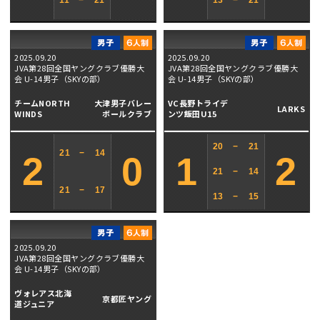
11
−
21
13
−
21
2025.09.20
2025.09.20
JVA第28回全国ヤングクラブ優勝大
JVA第28回全国ヤングクラブ優勝大
会 U-14男子（SKYの部）
会 U-14男子（SKYの部）
チームNORTH
大津男子バレー
VC長野トライデ
LARKS
WINDS
ボールクラブ
ンツ飯田U15
20
−
21
21
−
14
2
0
1
2
21
−
14
21
−
17
13
−
15
2025.09.20
JVA第28回全国ヤングクラブ優勝大
会 U-14男子（SKYの部）
ヴォレアス北海
京都匠ヤング
道ジュニア