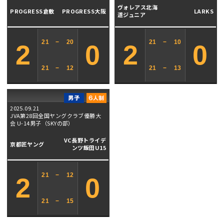
ヴォレアス北海
PROGRESS倉敷
PROGRESS大阪
LARKS
道ジュニア
21
−
20
21
−
10
2
0
2
0
21
−
12
21
−
13
2025.09.21
JVA第28回全国ヤングクラブ優勝大
会 U-14男子（SKYの部）
VC長野トライデ
京都匠ヤング
ンツ飯田U15
21
−
12
2
0
21
−
15