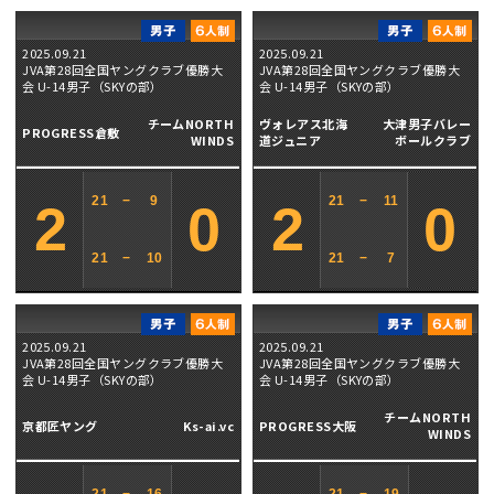
2025.09.21
2025.09.21
JVA第28回全国ヤングクラブ優勝大
JVA第28回全国ヤングクラブ優勝大
会 U-14男子（SKYの部）
会 U-14男子（SKYの部）
チームNORTH
ヴォレアス北海
大津男子バレー
PROGRESS倉敷
WINDS
道ジュニア
ボールクラブ
21
−
9
21
−
11
2
0
2
0
21
−
10
21
−
7
2025.09.21
2025.09.21
JVA第28回全国ヤングクラブ優勝大
JVA第28回全国ヤングクラブ優勝大
会 U-14男子（SKYの部）
会 U-14男子（SKYの部）
チームNORTH
京都匠ヤング
Ks-ai.vc
PROGRESS大阪
WINDS