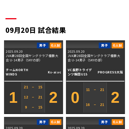
09月20日 試合結果
2025.09.20
2025.09.20
JVA第28回全国ヤングクラブ優勝大
JVA第28回全国ヤングクラブ優勝大
会 U-14男子（SKYの部）
会 U-14男子（SKYの部）
チームNORTH
VC長野トライデ
Ks-ai.vc
PROGRESS大阪
WINDS
ンツ飯田U15
21
−
15
11
−
21
1
2
0
2
12
−
21
16
−
21
9
−
15
2025.09.20
2025.09.20