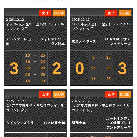
2025.12.12
2025.12.12
令和7年度天皇杯・皇后杯ファイナル
令和7年度天皇杯・皇后杯ファイナル
ラウンド 女子
ラウンド 女子
アランマーレ山
フォレストリー
KUROBEアクア
広島オイラーズ
形
ヴズ熊本
フェアリーズ
18
−
25
8
−
25
3
2
0
3
26
−
24
25
−
20
12
−
25
23
−
25
13
−
25
15
−
13
2025.12.12
2025.12.12
令和7年度天皇杯・皇后杯ファイナル
令和7年度天皇杯・皇后杯ファイナル
ラウンド 女子
ラウンド 女子
ルートインホテ
クインシーズ刈谷
日本体育大学
関西大学
ルズ信州ブリリ
アントアリーズ