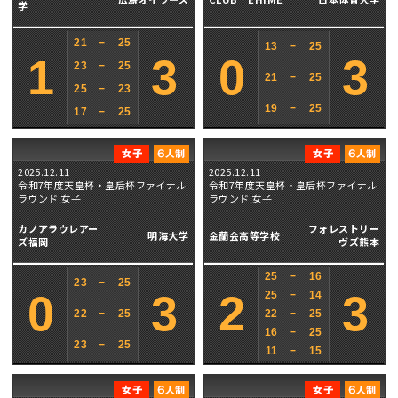
学
21
−
25
13
−
25
1
3
0
3
23
−
25
21
−
25
25
−
23
19
−
25
17
−
25
2025.12.11
2025.12.11
令和7年度天皇杯・皇后杯ファイナル
令和7年度天皇杯・皇后杯ファイナル
ラウンド 女子
ラウンド 女子
カノアラウレアー
フォレストリー
明海大学
金蘭会高等学校
ズ福岡
ヴズ熊本
25
−
16
23
−
25
0
3
2
3
25
−
14
22
−
25
22
−
25
16
−
25
23
−
25
11
−
15