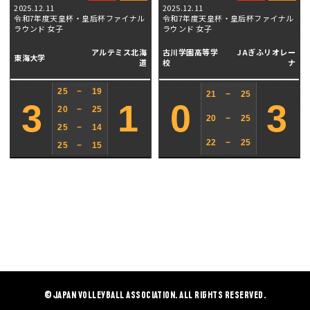
2025.12.11
2025.12.11
令和7年度天皇杯・皇后杯ファイナル
令和7年度天皇杯・皇后杯ファイナル
ラウンド 女子
ラウンド 女子
アルテミス北海
古川学園高等学
JAぎふリオレー
東海大学
道
校
ナ
25
−
19
21
−
25
3
1
0
3
20
−
25
20
−
25
25
−
14
22
−
25
25
−
15
© JAPAN VOLLEYBALL ASSOCIATION. ALL RIGHTS RESERVED.