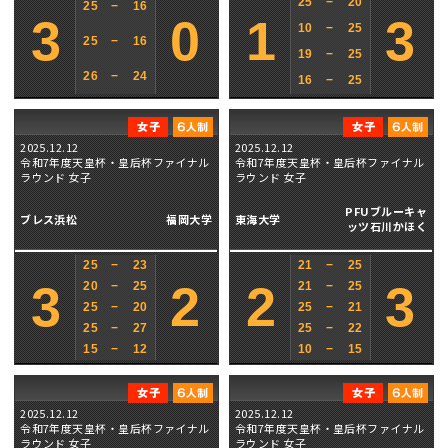
25
−
20
25
−
16
3
0
1
3
10
−
25
25
−
16
19
−
25
26
−
24
16
−
25
2025.12.12
2025.12.12
令和7年度天皇杯・皇后杯ファイナル
令和7年度天皇杯・皇后杯ファイナル
ラウンド 女子
ラウンド 女子
PFUブルーキャ
ブレス浜松
福岡大学
東海大学
ッツ石川かほく
25
−
23
21
−
25
3
2
2
3
20
−
25
21
−
25
25
−
20
25
−
21
25
−
27
25
−
22
15
−
12
10
−
15
2025.12.12
2025.12.12
令和7年度天皇杯・皇后杯ファイナル
令和7年度天皇杯・皇后杯ファイナル
ラウンド 女子
ラウンド 女子