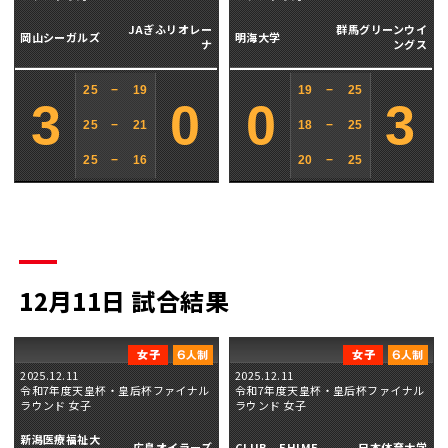
JAぎふリオレー
群馬グリーンウイ
岡山シーガルズ
明海大学
ナ
ングス
25
−
19
19
−
25
3
0
0
3
25
−
21
18
−
25
25
−
16
20
−
25
12月11日 試合結果
2025.12.11
2025.12.11
令和7年度天皇杯・皇后杯ファイナル
令和7年度天皇杯・皇后杯ファイナル
ラウンド 女子
ラウンド 女子
新潟医療福祉大
広島オイラーズ
CLUB EHIME
日本体育大学