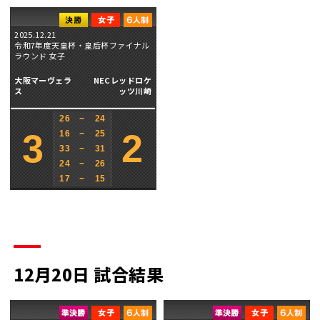
2025.12.21
令和7年度天皇杯・皇后杯ファイナル
ラウンド 女子
大阪マーヴェラ
NECレッドロケ
ス
ッツ川崎
26
−
24
3
2
16
−
25
33
−
31
24
−
26
17
−
15
12月20日 試合結果