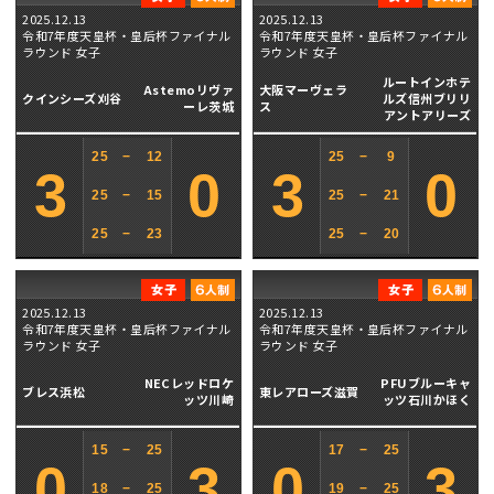
2025.12.13
2025.12.13
令和7年度天皇杯・皇后杯ファイナル
令和7年度天皇杯・皇后杯ファイナル
ラウンド 女子
ラウンド 女子
ルートインホテ
Astemoリヴァ
大阪マーヴェラ
クインシーズ刈谷
ルズ信州ブリリ
ーレ茨城
ス
アントアリーズ
25
−
12
25
−
9
3
0
3
0
25
−
15
25
−
21
25
−
23
25
−
20
2025.12.13
2025.12.13
令和7年度天皇杯・皇后杯ファイナル
令和7年度天皇杯・皇后杯ファイナル
ラウンド 女子
ラウンド 女子
NECレッドロケ
PFUブルーキャ
ブレス浜松
東レアローズ滋賀
ッツ川崎
ッツ石川かほく
15
−
25
17
−
25
0
3
0
3
18
−
25
19
−
25