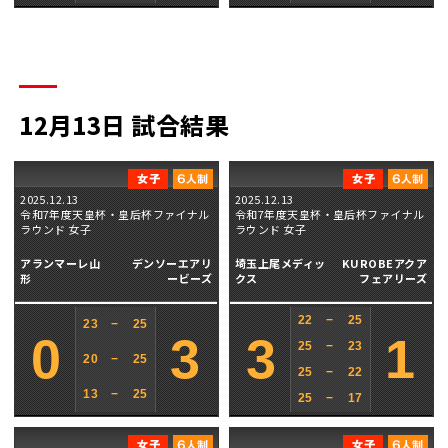
12月13日 試合結果
2025.12.13
2025.12.13
令和7年度天皇杯・皇后杯ファイナル
令和7年度天皇杯・皇后杯ファイナル
ラウンド 女子
ラウンド 女子
アランマーレ山
デンソーエアリ
埼玉上尾メディッ
KUROBEアクア
形
ービーズ
クス
フェアリーズ
22
−
25
23
−
25
0
3
3
1
25
−
23
20
−
25
25
−
22
13
−
25
25
−
17