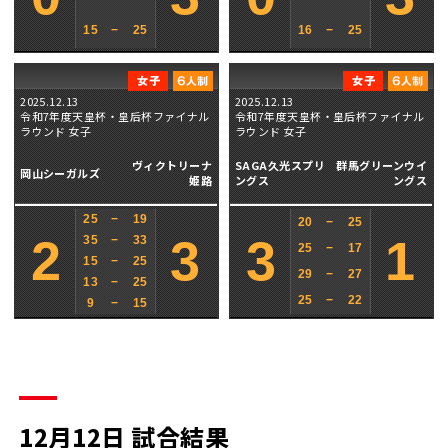
15
−
25
16
−
25
2025.12.13
2025.12.13
令和7年度天皇杯・皇后杯ファイナル
令和7年度天皇杯・皇后杯ファイナル
ラウンド 女子
ラウンド 女子
ヴィクトリーナ
SAGA久光スプリ
群馬グリーンウイ
岡山シーガルズ
姫路
ングス
ングス
25
−
19
20
−
25
2
3
3
1
35
−
33
25
−
17
15
−
25
29
−
27
13
−
25
25
−
22
9
−
15
12月12日 試合結果