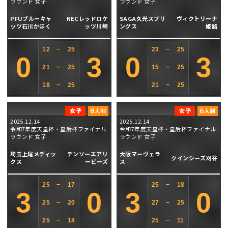
ラウンド 女子
ラウンド 女子
PFUブルーキャ
NECレッドロケ
SAGA久光スプリ
ヴィクトリーナ
ッツ石川かほく
ッツ川崎
ングス
姫路
12
−
25
23
−
25
0
3
0
3
21
−
25
15
−
25
18
−
25
21
−
25
2025.12.14
2025.12.14
令和7年度天皇杯・皇后杯ファイナル
令和7年度天皇杯・皇后杯ファイナル
ラウンド 女子
ラウンド 女子
埼玉上尾メディッ
デンソーエアリ
大阪マーヴェラ
クインシーズ刈谷
クス
ービーズ
ス
25
−
17
25
−
18
3
0
3
0
25
−
20
27
−
25
25
−
18
25
−
11