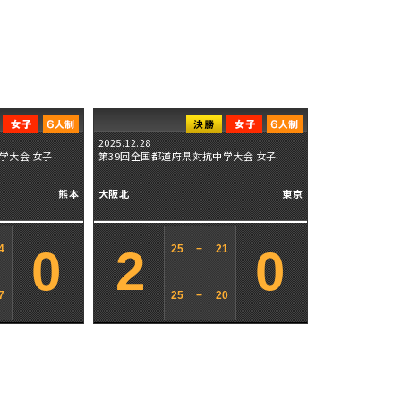
2025.12.28
学大会 女子
第39回全国都道府県対抗中学大会 女子
熊本
大阪北
東京
0
2
0
4
25
−
21
7
25
−
20